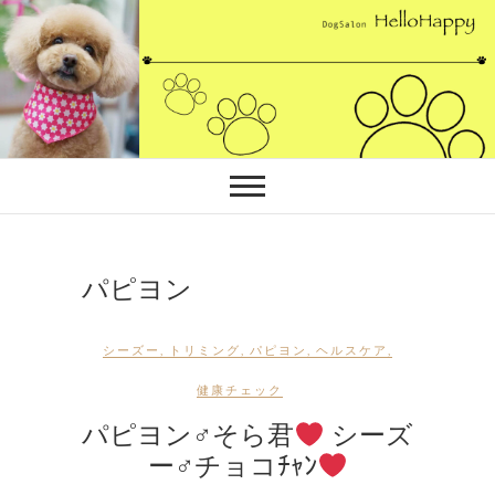
Skip
to
content
パピヨン
シーズー
,
トリミング
,
パピヨン
,
ヘルスケア
,
健康チェック
パピヨン♂そら君
シーズ
ー♂チョコﾁｬﾝ