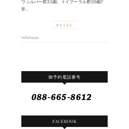
ワ シルバー君(11歳)、トイプー ラル君(10歳)?
皆…
続きを読む
hellohappy
御予約電話番号
FACEBOOK