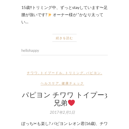
15歳‼トリミング中、ずっとstayしています〜足
腰が強いです?
オーナー様が “かなり太って
い…
続きを読む
hellohappy
チワワ
,
トイプードル
,
トリミング
,
パピヨン
,
ヘルスケア
,
健康チェック
パピヨン チワワ トイプー3
兄弟
2017年2月1日
ぼっち✂も楽し? パピヨン レオン君(16歳)、チワ