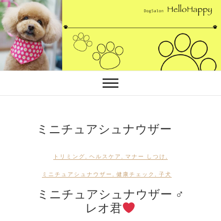
Skip
to
content
ミニチュアシュナウザー
トリミング
,
ヘルスケア
,
マナー しつけ
,
ミニチュアシュナウザー
,
健康チェック
,
子犬
ミニチュアシュナウザー ♂
レオ君