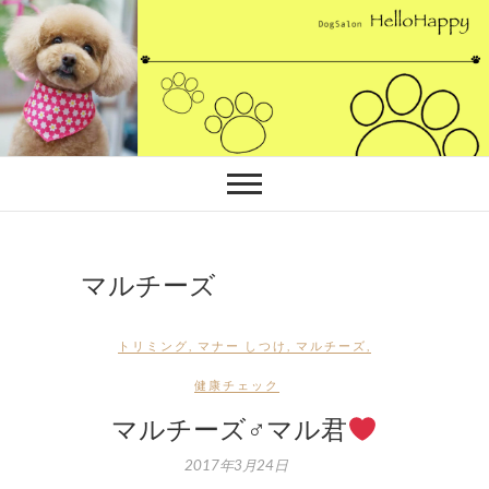
Skip
to
content
マルチーズ
トリミング
,
マナー しつけ
,
マルチーズ
,
健康チェック
マルチーズ♂マル君
2017年3月24日