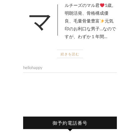
マルチーズのマル君
1歳。
明朗活発、骨格構成優
良、毛量骨量豊富
元気
印のお利口な男子…なので
すが、わずか１年間…
続きを読む
hellohappy
御予約電話番号