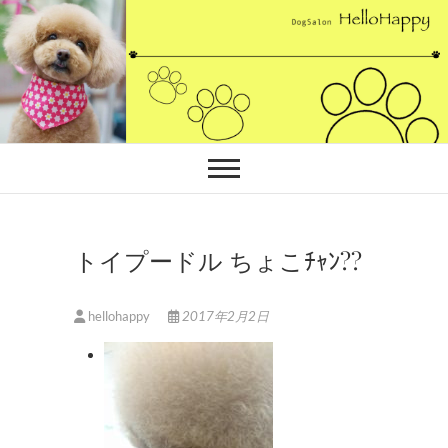
Skip
to
content
トイプードル ちょこﾁｬﾝ??
hellohappy
2017年2月2日