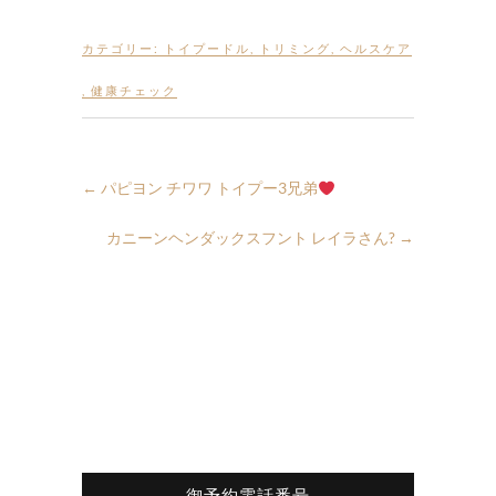
カテゴリー:
トイプードル
,
トリミング
,
ヘルスケア
,
健康チェック
←
パピヨン チワワ トイプー3兄弟
カニーンヘンダックスフント レイラさん?
→
御予約電話番号