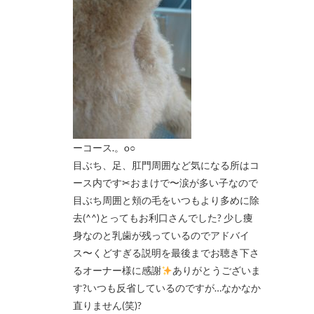
ーコース.。o○
目ぶち、足、肛門周囲など気になる所はコ
ース内です✂おまけで〜涙が多い子なので
目ぶち周囲と頬の毛をいつもより多めに除
去(^^)とってもお利口さんでした? 少し痩
身なのと乳歯が残っているのでアドバイ
ス〜くどすぎる説明を最後までお聴き下さ
るオーナー様に感謝
ありがとうございま
す?いつも反省しているのですが…なかなか
直りません(笑)?